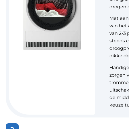
drogen o
Met een 
van het 
van 2-3
steeds c
droogpro
dikke d
Handige 
zorgen 
trommel 
uitschak
de midde
keuze tu