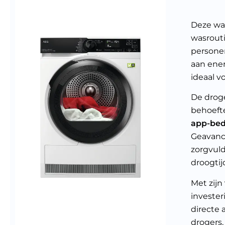
Deze wa
wasrout
personen
aan ene
ideaal v
De drog
behoefte
app-bed
Geavanc
zorgvuld
droogtij
Met zijn
invester
directe 
drogers,