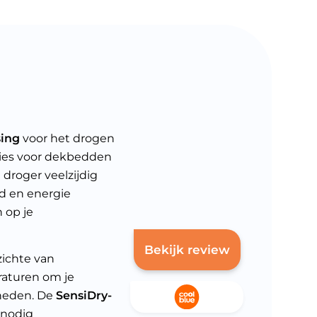
sing
voor het drogen
ties voor dekbedden
 droger veelzijdig
jd en energie
 op je
Bekijk review
ichte van
raturen om je
kheden. De
SensiDry-
nnodig