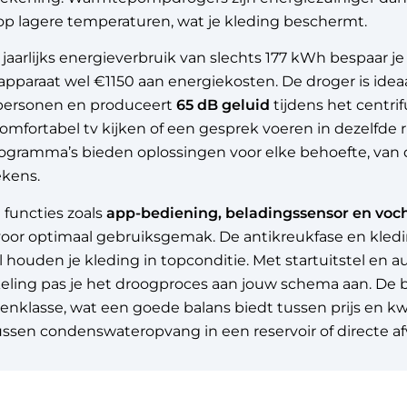
p lagere temperaturen, wat je kleding beschermt.
jaarlijks energieverbruik van slechts 177 kWh bespaar j
apparaat wel €1150 aan energiekosten. De droger is ide
 personen en produceert
65 dB geluid
tijdens het centri
omfortabel tv kijken of een gesprek voeren in dezelfde 
gramma’s bieden oplossingen voor elke behoefte, van de
ekens.
functies zoals
app-bediening, beladingssensor en voc
voor optimaal gebruiksgemak. De antikreukfase en kl
houden je kleding in topconditie. Met startuitstel en 
eling pas je het droogproces aan jouw schema aan. De b
nklasse, wat een goede balans biedt tussen prijs en kwa
ssen condenswateropvang in een reservoir of directe afv