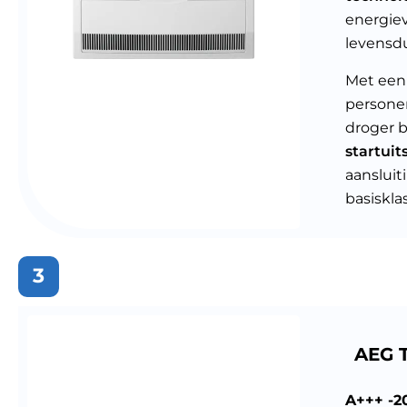
energiev
levensdu
Met ee
personen
droger b
startuit
aansluit
basisklas
3
AEG 
A+++ -2