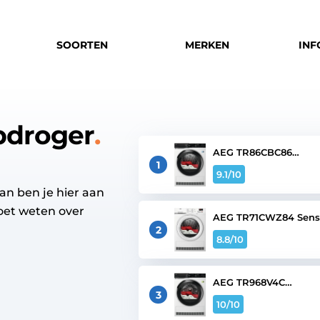
SOORTEN
MERKEN
INF
pdroger
AEG TR86CBC86
AbsoluteCare
1
9.1
/10
n ben je hier aan
moet weten over
AEG TR71CWZ84 Sens
2
8.8
/10
AEG TR968V4C
AbsoluteCare Pro
3
10
/10