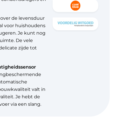
e over de levensduur
aal voor huishoudens
fugeren. Je kunt nog
ruimte. De vele
licate zijde tot
htigheidssensor
edingbeschermende
automatische
ouwkwaliteit valt in
liteit. Je hebt de
oer via een slang.