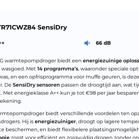
TR71CWZ84 SensiDry
++
66 dB
G warmtepompdroger biedt een
energiezuinige oplos
g wasgoed. Met
14 programma’s
, waaronder speciale op
 was, en een opfrisprogramma voor muffe geuren, is deze
r. De
SensiDry sensoren
passen de droogtijd aan, wat ti
. Met energieklasse A++ kun je tot €98 per jaar besparen
rekening.
rmtepompdroger biedt verschillende voordelen ten opz
rogers. Hij is
energiezuiniger
, droogt op lagere tempe
te beschermen, en biedt flexibelere plaatsingsmogelij
ogie
zorgt voor efficiënt en zorgvuldig drogen zonder o