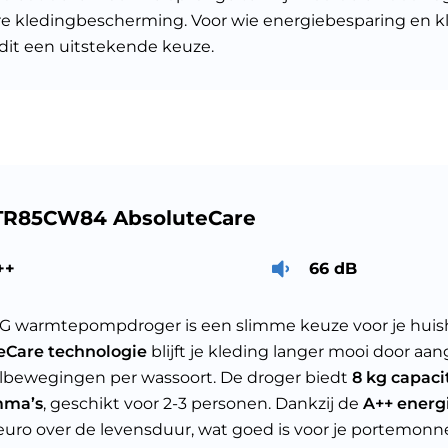
e kledingbescherming. Voor wie energiebesparing en kle
s dit een uitstekende keuze.
TR85CW84 AbsoluteCare
++
66 dB
G warmtepompdroger is een slimme keuze voor je hui
eCare technologie
blijft je kleding langer mooi door aa
bewegingen per wassoort. De droger biedt
8 kg capacit
mma’s
, geschikt voor 2-3 personen. Dankzij de
A++ energ
euro over de levensduur, wat goed is voor je portemonne