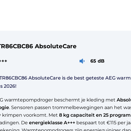
TR86CBC86 AbsoluteCare
+++
65 dB
TR86CBC86 AbsoluteCare is de best geteste AEG war
s 2026!
G warmtepompdroger beschermt je kleding met
Absol
ogie
. Sensoren passen trommelbewegingen aan het wasg
y krimpen voorkomt. Met
8 kg capaciteit en 25 progra
ladingen. De
energieklasse A+++
bespaart tot €115 per ja
rekening. Warmtepompdrogers zijn energiezuiniger da