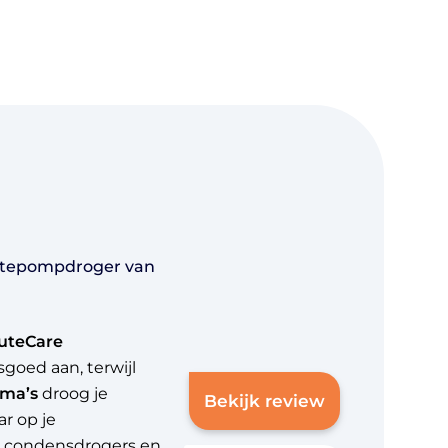
mtepompdroger van
uteCare
oed aan, terwijl
mma’s
droog je
Bekijk review
ar op je
n condensdrogers en