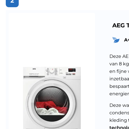
2
AEG 
A
Deze AE
van 8 k
en fijne
inzetbaa
bespaart
energie
Deze wa
condensd
kleding 
technol