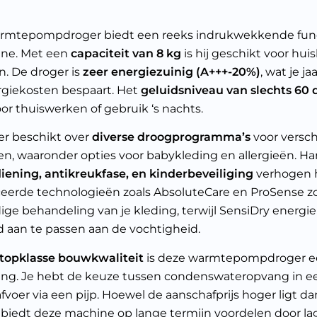
rmtepompdroger biedt een reeks indrukwekkende funct
ine. Met een
capaciteit van 8 kg
is hij geschikt voor hu
. De droger is
zeer energiezuinig (A+++-20%)
, wat je ja
rgiekosten bespaart. Het
geluidsniveau van slechts 60 
oor thuiswerken of gebruik ‘s nachts.
er beschikt over
diverse droogprogramma’s
voor versch
n, waaronder opties voor babykleding en allergieën. Ha
iening, antikreukfase, en kinderbeveiliging
verhogen 
eerde technologieën zoals AbsoluteCare en ProSense z
ige behandeling van je kleding, terwijl SensiDry energi
d aan te passen aan de vochtigheid.
topklasse bouwkwaliteit
is deze warmtepompdroger 
ing. Je hebt de keuze tussen condenswateropvang in een
afvoer via een pijp. Hoewel de aanschafprijs hoger ligt dan
 biedt deze machine op lange termijn voordelen door l