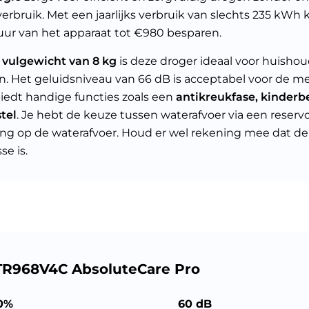
erbruik. Met een jaarlijks verbruik van slechts 235 kWh 
ur van het apparaat tot €980 besparen.
n
vulgewicht van 8 kg
is deze droger ideaal voor huishou
. Het geluidsniveau van 66 dB is acceptabel voor de m
iedt handige functies zoals een
antikreukfase, kinderbe
stel
. Je hebt de keuze tussen waterafvoer via een reservoi
ing op de waterafvoer. Houd er wel rekening mee dat d
se is.
TR968V4C AbsoluteCare Pro
0%
60 dB