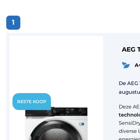
1
AEG 
A
De AEG 
augustu
Deze AE
technol
SensiDr
diverse 
energie