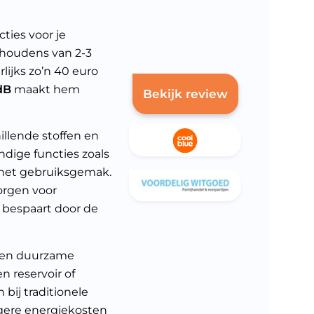
ies voor je
ishoudens van 2-3
arlijks zo’n 40 euro
dB
maakt hem
Bekijk review
illende stoffen en
ndige functies zoals
het gebruiksgemak.
orgen voor
e bespaart door de
een duurzame
 reservoir of
 bij traditionele
agere energiekosten