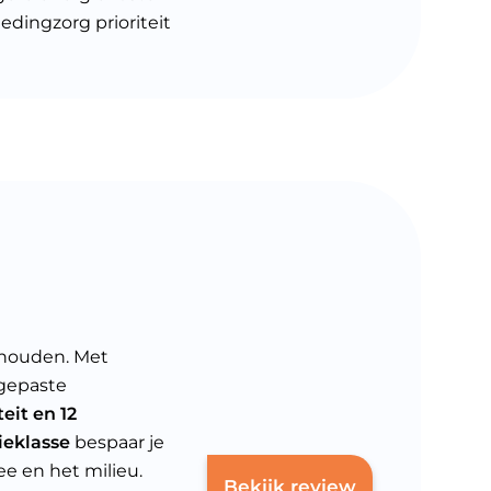
dingzorg prioriteit
shouden. Met
ngepaste
eit en 12
ieklasse
bespaar je
e en het milieu.
Bekijk review