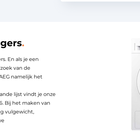
gers
s. En als je een
rzoek van de
EG namelijk het
e
de lijst vindt je onze
. Bij het maken van
kg vulgewicht,
we