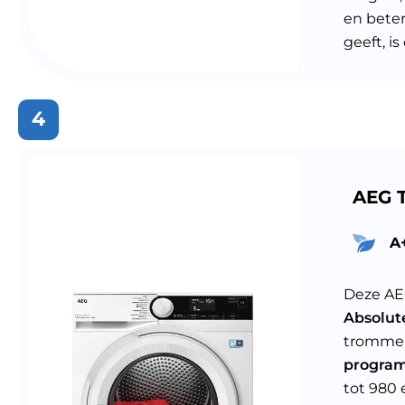
en beter
geeft, i
4
AEG 
A
Deze AE
Absolut
trommel
progra
tot 980 