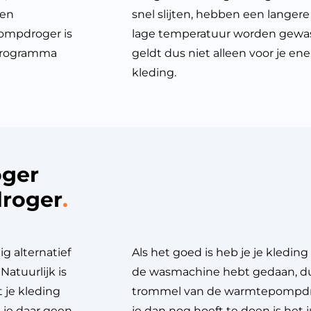
den
snel slijten, hebben een lange
ompdroger is
lage temperatuur worden gewas
 programma
geldt dus niet alleen voor je en
kleding.
ger
droger
ig alternatief
Als het goed is heb je je kleding 
Natuurlijk is
de wasmachine hebt gedaan, dus 
 je kleding
trommel van de warmtepompdro
e je daar geen
je dan nog hoeft te doen is het