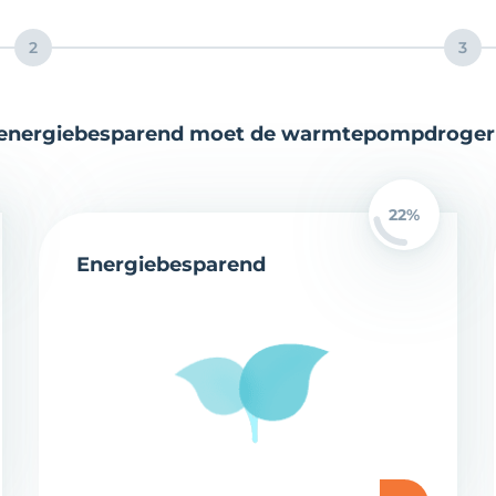
2
3
energiebesparend moet de warmtepompdroger 
22%
Energiebesparend