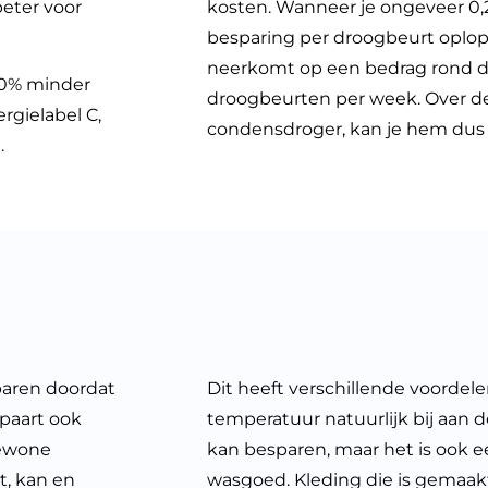
eter voor
kosten. Wanneer je ongeveer 0,2
besparing per droogbeurt oplope
neerkomt op een bedrag rond d
50% minder
droogbeurten per week. Over d
rgielabel C,
condensdroger, kan je hem dus
.
paren doordat
Dit heeft verschillende voordele
spaart ook
temperatuur natuurlijk bij aan d
gewone
kan besparen, maar het is ook ee
t, kan en
wasgoed. Kleding die is gemaak