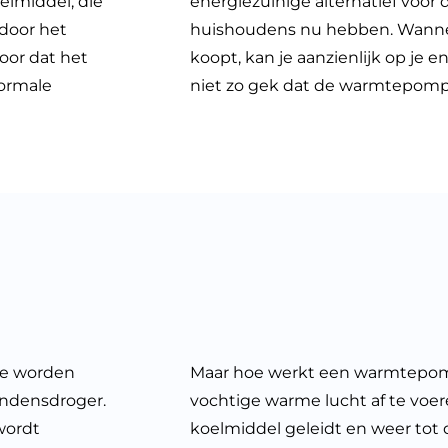
lmiddel, die
energiezuinige alternatief voor
door het
huishoudens nu hebben. Wann
oor dat het
koopt, kan je aanzienlijk op je 
normale
niet zo gek dat de warmtepomp
te worden
Maar hoe werkt een warmtepomp
ondensdroger.
vochtige warme lucht af te voer
 wordt
koelmiddel geleidt en weer tot