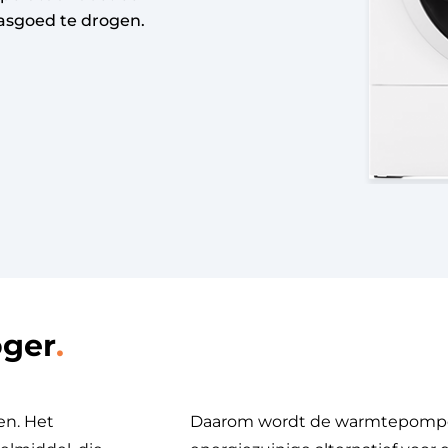
wasgoed te drogen.
oger
en. Het
Daarom wordt de warmtepompdr