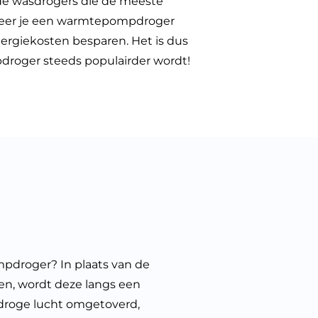
 de wasdrogers die de meeste
eer je een warmtepompdroger
energiekosten besparen. Het is dus
droger steeds populairder wordt!
droger? In plaats van de
en, wordt deze langs een
 droge lucht omgetoverd,