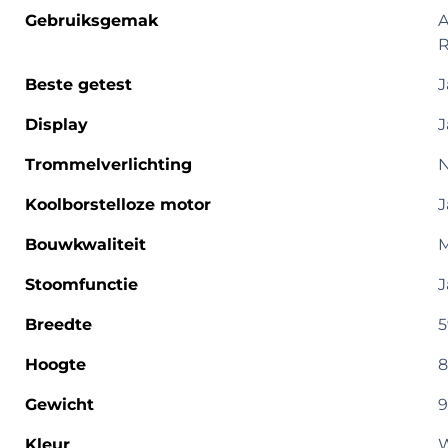
Gebruiksgemak
A
R
Beste getest
J
Display
J
Trommelverlichting
Koolborstelloze motor
J
Bouwkwaliteit
M
Stoomfunctie
J
Breedte
5
Hoogte
8
Gewicht
9
Kleur
W