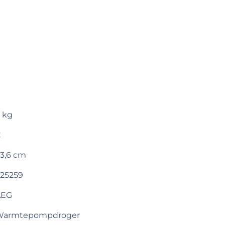
 kg
C
3,6 cm
25259
AEG
Warmtepompdroger