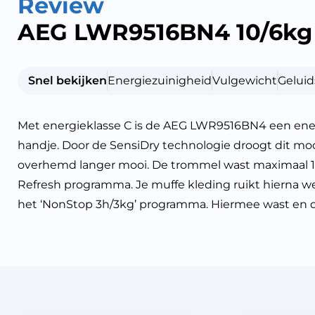
Review
AEG LWR9516BN4 10/6kg
Snel bekijken
Energiezuinigheid
Vulgewicht
Geluid
Met energieklasse C is de AEG LWR9516BN4 een energ
handje. Door de SensiDry technologie droogt dit mod
overhemd langer mooi. De trommel wast maximaal 10 
Refresh programma. Je muffe kleding ruikt hierna w
het ‘NonStop 3h/3kg’ programma. Hiermee wast en dr