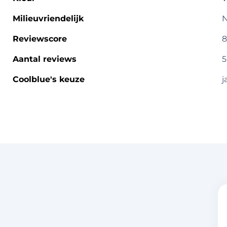
Milieuvriendelijk
Reviewscore
8
Aantal reviews
5
Coolblue's keuze
j