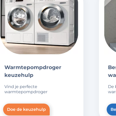
warmtepompdroger
best geteste
keuzehulp
wa
vind je perfecte
de best geteste
warmtepompdroger
war
Doe de keuzehulp
Be