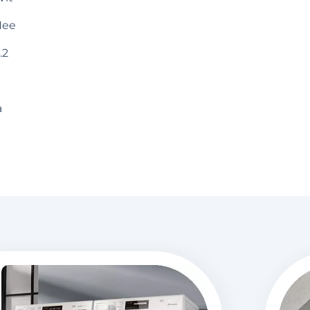
Nee
.2
a