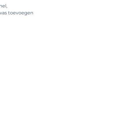
el,
s was toevoegen