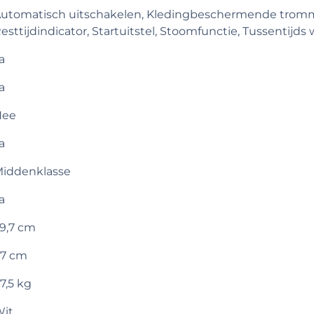
utomatisch uitschakelen, Kledingbeschermende tromm
esttijdindicator, Startuitstel, Stoomfunctie, Tussentijd
a
a
Nee
a
iddenklasse
a
9,7 cm
7 cm
7,5 kg
it