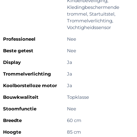
Kinderbeveiliging,
Kledingbeschermende
trommel, Startuitstel,
Trommelverlichting,
Vochtigheidssensor
Professioneel
Nee
Beste getest
Nee
Display
Ja
Trommelverlichting
Ja
Koolborstelloze motor
Ja
Bouwkwaliteit
Topklasse
Stoomfunctie
Nee
Breedte
60 cm
Hoogte
85 cm