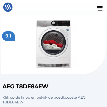
9.1
AEG T8DE84EW
Klik op de knop en bekijk de goedkoopste AEG
T8DE84EW