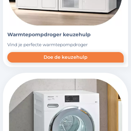
warmtepompdroger keuzehulp
vind je perfecte warmtepompdroger
Doe de keuzehulp