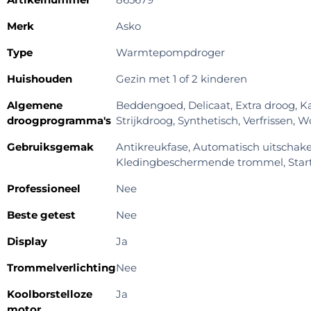
Merk
Asko
Type
Warmtepompdroger
Huishouden
Gezin met 1 of 2 kinderen
Algemene
Beddengoed, Delicaat, Extra droog, Ka
droogprogramma's
Strijkdroog, Synthetisch, Verfrissen, Wo
Gebruiksgemak
Antikreukfase, Automatisch uitschakel
Kledingbeschermende trommel, Startu
Professioneel
Nee
Beste getest
Nee
Display
Ja
Trommelverlichting
Nee
Koolborstelloze
Ja
motor