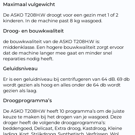
Maximaal vulgewicht
De ASKO T208H.W droogt voor een gezin met 1 of 2
kinderen. In de machine past 8 kg wasgoed.
Droog- en bouwkwaliteit
de bouwkwaliteit van de ASKO T208H.W is:
middenklasse. Een hogere bouwkwaliteit zorgt ervoor
dat de machine langer mee gaat en minder snel
reparaties nodig heeft.
Geluidsniveau
Er is een geluidniveau bij centrifugeren van 64 dB. 69 db
wordt gezien als hoog en alles onder de 64 db wordt
gezien als laag.
Droogprogramma’s
De ASKO T208H.W heeft 10 programma’s om de juiste
keuze te maken bij het drogen van je wasgoed. Deze
droger heeft de volgende droogprogramma’s:
beddengoed, Delicaat, Extra droog, Kastdroog, Kleine
lading, Kort, Strijkdroog, Synthetisch, Verfrissen, Wol,