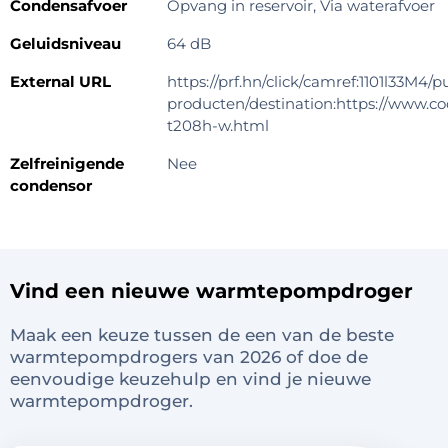
Condensafvoer
Opvang in reservoir, Via waterafvoer
Geluidsniveau
64 dB
External URL
https://prf.hn/click/camref:1101l33M
producten/destination:https://www.co
t208h-w.html
Zelfreinigende
Nee
condensor
Vind een nieuwe warmtepompdroger
Maak een keuze tussen de een van de beste
warmtepompdrogers van 2026 of doe de
eenvoudige keuzehulp en vind je nieuwe
warmtepompdroger.