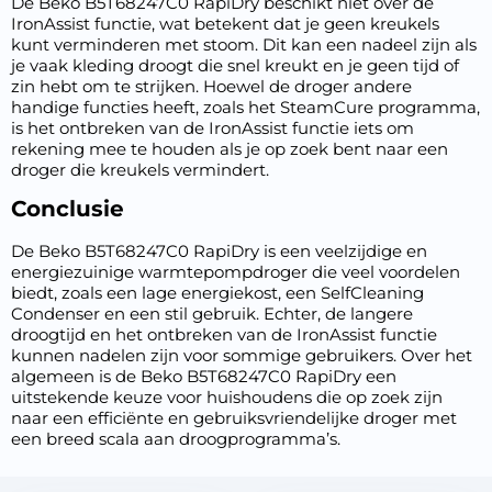
De Beko B5T68247C0 RapiDry beschikt niet over de
IronAssist functie, wat betekent dat je geen kreukels
kunt verminderen met stoom. Dit kan een nadeel zijn als
je vaak kleding droogt die snel kreukt en je geen tijd of
zin hebt om te strijken. Hoewel de droger andere
handige functies heeft, zoals het SteamCure programma,
is het ontbreken van de IronAssist functie iets om
rekening mee te houden als je op zoek bent naar een
droger die kreukels vermindert.
Conclusie
De Beko B5T68247C0 RapiDry is een veelzijdige en
energiezuinige warmtepompdroger die veel voordelen
biedt, zoals een lage energiekost, een SelfCleaning
Condenser en een stil gebruik. Echter, de langere
droogtijd en het ontbreken van de IronAssist functie
kunnen nadelen zijn voor sommige gebruikers. Over het
algemeen is de Beko B5T68247C0 RapiDry een
uitstekende keuze voor huishoudens die op zoek zijn
naar een efficiënte en gebruiksvriendelijke droger met
een breed scala aan droogprogramma’s.