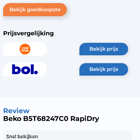
Bekijk goedkoopste
Prijsvergelijking
bekijk prijs
bekijk prijs
Review
Beko B5T68247C0 RapiDry
Snel bekijken