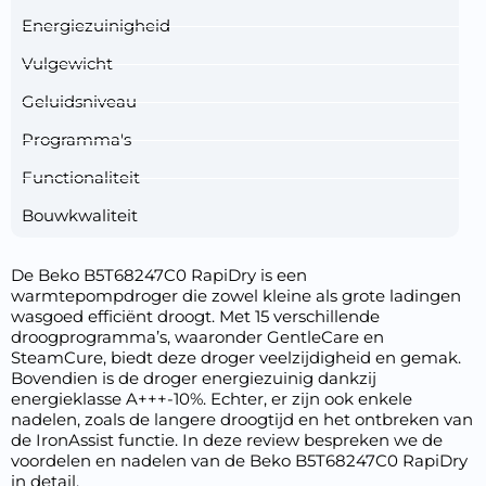
Energiezuinigheid
Vulgewicht
Geluidsniveau
Programma's
Functionaliteit
Bouwkwaliteit
De Beko B5T68247C0 RapiDry is een
warmtepompdroger die zowel kleine als grote ladingen
wasgoed efficiënt droogt. Met 15 verschillende
droogprogramma’s, waaronder GentleCare en
SteamCure, biedt deze droger veelzijdigheid en gemak.
Bovendien is de droger energiezuinig dankzij
energieklasse A+++-10%. Echter, er zijn ook enkele
nadelen, zoals de langere droogtijd en het ontbreken van
de IronAssist functie. In deze review bespreken we de
voordelen en nadelen van de Beko B5T68247C0 RapiDry
in detail.