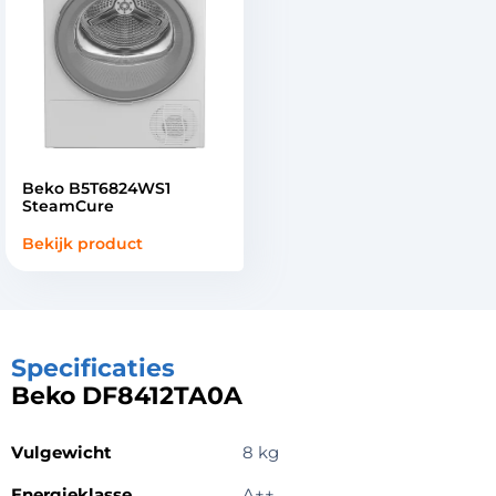
Beko B5T6824WS1
SteamCure
Bekijk product
Specificaties
Beko DF8412TA0A
Vulgewicht
8 kg
Energieklasse
A++