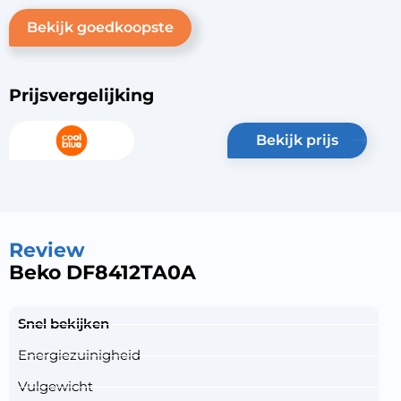
Bekijk goedkoopste
Prijsvergelijking
bekijk prijs
Review
Beko DF8412TA0A
Snel bekijken
Energiezuinigheid
Vulgewicht