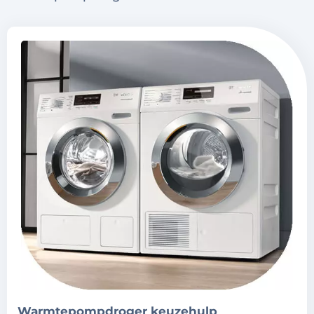
warmtepompdroger keuzehulp