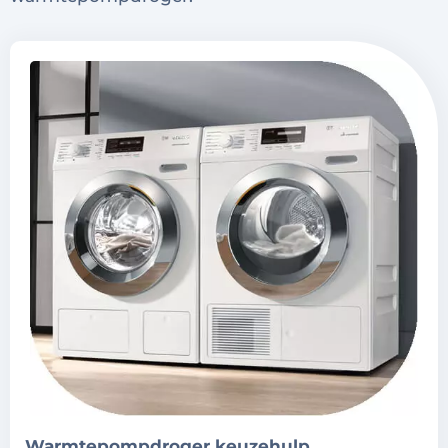
warmtepompdroger keuzehulp