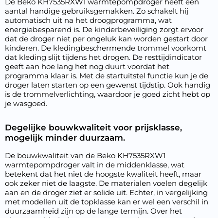
De Beko KH7535RXW1 warmtepompdroger heeft een
aantal handige gebruiksgemakken. Zo schakelt hij
automatisch uit na het droogprogramma, wat
energiebesparend is. De kinderbeveiliging zorgt ervoor
dat de droger niet per ongeluk kan worden gestart door
kinderen. De kledingbeschermende trommel voorkomt
dat kleding slijt tijdens het drogen. De resttijdindicator
geeft aan hoe lang het nog duurt voordat het
programma klaar is. Met de startuitstel functie kun je de
droger laten starten op een gewenst tijdstip. Ook handig
is de trommelverlichting, waardoor je goed zicht hebt op
je wasgoed.
Degelijke bouwkwaliteit voor prijsklasse,
mogelijk minder duurzaam.
De bouwkwaliteit van de Beko KH7535RXW1
warmtepompdroger valt in de middenklasse, wat
betekent dat het niet de hoogste kwaliteit heeft, maar
ook zeker niet de laagste. De materialen voelen degelijk
aan en de droger ziet er solide uit. Echter, in vergelijking
met modellen uit de topklasse kan er wel een verschil in
duurzaamheid zijn op de lange termijn. Over het