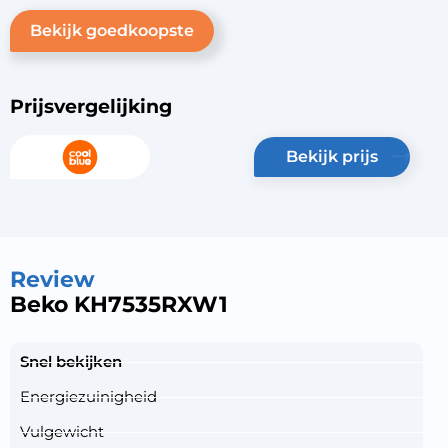
Bekijk goedkoopste
Prijsvergelijking
bekijk prijs
Review
Beko KH7535RXW1
Snel bekijken
Energiezuinigheid
Vulgewicht