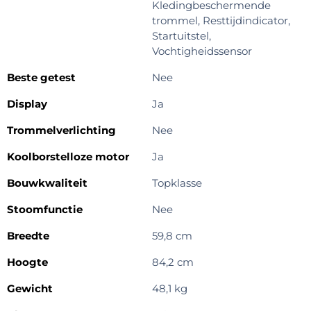
Kledingbeschermende
trommel, Resttijdindicator,
Startuitstel,
Vochtigheidssensor
Beste getest
Nee
Display
Ja
Trommelverlichting
Nee
Koolborstelloze motor
Ja
Bouwkwaliteit
Topklasse
Stoomfunctie
Nee
Breedte
59,8 cm
Hoogte
84,2 cm
Gewicht
48,1 kg