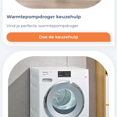
warmtepompdroger keuzehulp
vind je perfecte warmtepompdroger
Doe de keuzehulp