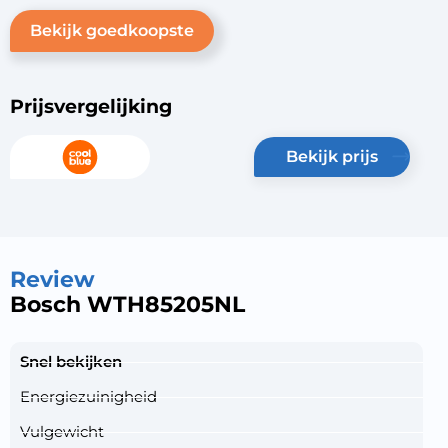
Bekijk goedkoopste
Prijsvergelijking
bekijk prijs
Review
Bosch WTH85205NL
Snel bekijken
Energiezuinigheid
Vulgewicht