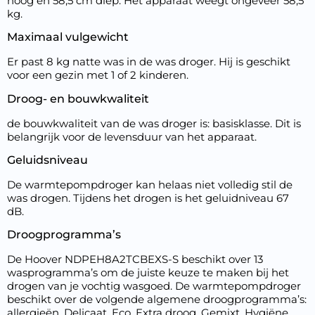
hoog en 58,5 cm diep. Het apparaat weegt ongeveer 58,5
kg.
Maximaal vulgewicht
Er past 8 kg natte was in de was droger. Hij is geschikt
voor een gezin met 1 of 2 kinderen.
Droog- en bouwkwaliteit
de bouwkwaliteit van de was droger is: basisklasse. Dit is
belangrijk voor de levensduur van het apparaat.
Geluidsniveau
De warmtepompdroger kan helaas niet volledig stil de
was drogen. Tijdens het drogen is het geluidniveau 67
dB.
Droogprogramma’s
De Hoover NDPEH8A2TCBEXS-S beschikt over 13
wasprogramma’s om de juiste keuze te maken bij het
drogen van je vochtig wasgoed. De warmtepompdroger
beschikt over de volgende algemene droogprogramma’s:
allergieën, Delicaat, Eco, Extra droog, Gemixt, Hygiëne,