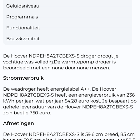
Geluidsniveau
Programma's
Functionaliteit
Bouwkwaliteit
De Hoover NDPEH8A2TCBEXS-S droger droogt je
vochtige was volledig.De warmtepomp droger is
beoordeeld met een none door none mensen.
Stroomverbruik
De wasdroger heeft energielabel A++. De Hoover
NDPEH8A2TCBEXS-S heeft een energieverbruik van 236
kWh per jaar, wat per jaar 54,28 euro kost. Je bespaart op
gehele levensduur van de Hoover NDPEH8A2TCBEXS-S
zo’n beetje 750 euro.
Afmetingen
De Hoover NDPEH8A2TCBEXS-S is 59,6 cm breed, 85 cm