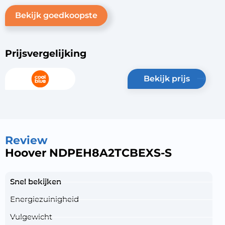
Bekijk goedkoopste
Prijsvergelijking
bekijk prijs
Review
Hoover NDPEH8A2TCBEXS-S
Snel bekijken
Energiezuinigheid
Vulgewicht