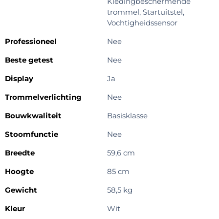
Kledingbeschermende
trommel, Startuitstel,
Vochtigheidssensor
Professioneel
Nee
Beste getest
Nee
Display
Ja
Trommelverlichting
Nee
Bouwkwaliteit
Basisklasse
Stoomfunctie
Nee
Breedte
59,6 cm
Hoogte
85 cm
Gewicht
58,5 kg
Kleur
Wit