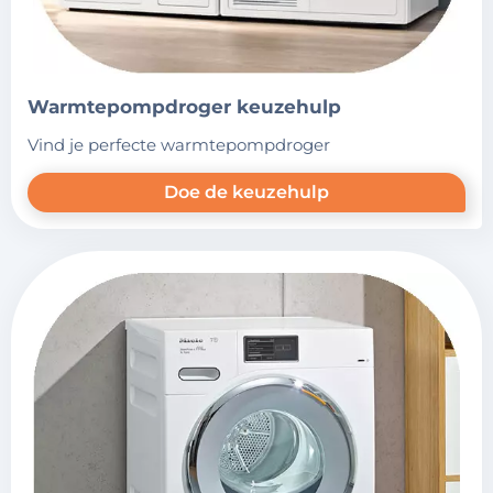
warmtepompdroger keuzehulp
vind je perfecte warmtepompdroger
Doe de keuzehulp