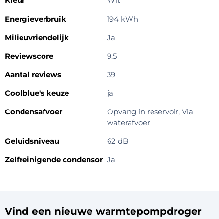
Kleur
Wit
Energieverbruik
194 kWh
Milieuvriendelijk
Ja
Reviewscore
9.5
Aantal reviews
39
Coolblue's keuze
ja
Condensafvoer
Opvang in reservoir, Via
waterafvoer
Geluidsniveau
62 dB
Zelfreinigende condensor
Ja
Vind een nieuwe warmtepompdroger