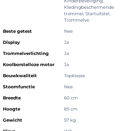
Kinderbeveiliging,
Kledingbeschermende
trommel, Startuitstel,
Trommelve
Beste getest
Nee
Display
Ja
Trommelverlichting
Ja
Koolborstelloze motor
Ja
Bouwkwaliteit
Topklasse
Stoomfunctie
Nee
Breedte
60 cm
Hoogte
85 cm
Gewicht
57 kg