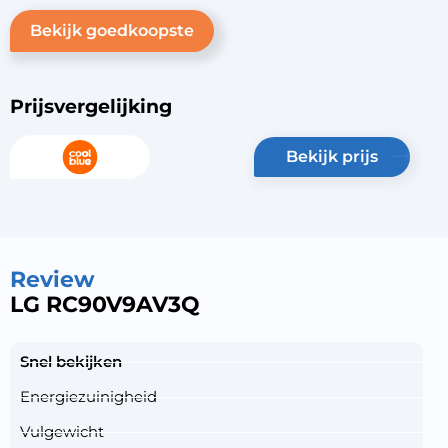
Bekijk goedkoopste
Prijsvergelijking
bekijk prijs
Review
LG RC90V9AV3Q
Snel bekijken
Energiezuinigheid
Vulgewicht