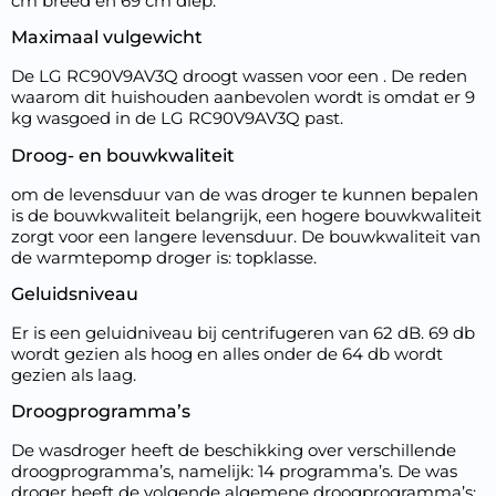
cm breed en 69 cm diep.
Maximaal vulgewicht
De LG RC90V9AV3Q droogt wassen voor een . De reden
waarom dit huishouden aanbevolen wordt is omdat er 9
kg wasgoed in de LG RC90V9AV3Q past.
Droog- en bouwkwaliteit
om de levensduur van de was droger te kunnen bepalen
is de bouwkwaliteit belangrijk, een hogere bouwkwaliteit
zorgt voor een langere levensduur. De bouwkwaliteit van
de warmtepomp droger is: topklasse.
Geluidsniveau
Er is een geluidniveau bij centrifugeren van 62 dB. 69 db
wordt gezien als hoog en alles onder de 64 db wordt
gezien als laag.
Droogprogramma’s
De wasdroger heeft de beschikking over verschillende
droogprogramma’s, namelijk: 14 programma’s. De was
droger heeft de volgende algemene droogprogramma’s: