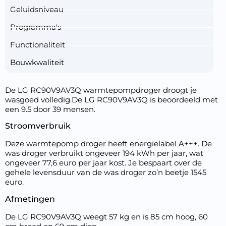
Geluidsniveau
Programma's
Functionaliteit
Bouwkwaliteit
De LG RC90V9AV3Q warmtepompdroger droogt je
wasgoed volledig.De LG RC90V9AV3Q is beoordeeld met
een 9.5 door 39 mensen.
Stroomverbruik
Deze warmtepomp droger heeft energielabel A+++. De
was droger verbruikt ongeveer 194 kWh per jaar, wat
ongeveer 77,6 euro per jaar kost. Je bespaart over de
gehele levensduur van de was droger zo’n beetje 1545
euro.
Afmetingen
De LG RC90V9AV3Q weegt 57 kg en is 85 cm hoog, 60