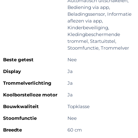
Automatisch uitschakelen,
Bediening via app,
Beladingssensor, Informatie
aflezen via app,
Kinderbeveiliging,
Kledingbeschermende
trommel, Startuitstel,
Stoomfunctie, Trommelver
Beste getest
Nee
Display
Ja
Trommelverlichting
Ja
Koolborstelloze motor
Ja
Bouwkwaliteit
Topklasse
Stoomfunctie
Nee
Breedte
60 cm