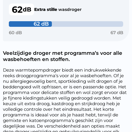
62
dB
Extra stille
wasdroger
62 dB
60 dB
67 dB
Veelzijdige droger met programma’s voor alle
wasbehoeften en stoffen.
Deze warmtepompdroger biedt een indrukwekkende
reeks droogprogramma’s voor al je wasbehoeften. Of je
nu allergiegevoelig bent, sportkleding wilt drogen of je
beddengoed wilt opfrissen, er is een passende optie. Het
programma voor delicate stoffen en wol zorgt ervoor dat
je fijnere kledingstukken veilig gedroogd worden. Met
keuze uit extra droog, kastdroog en strijkdroog heb je
volledige controle over het eindresultaat. Het korte
programma is ideaal voor als je haast hebt, terwijl de
gemixte en katoenprogramma’s geschikt zijn voor
dagelijkse was. De verscheidenheid aan opties maakt
deze droger veelzijdig en gebruiksvriendelijk voor elk