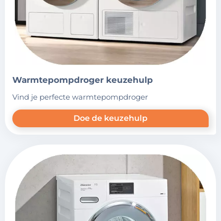
warmtepompdroger keuzehulp
vind je perfecte warmtepompdroger
Doe de keuzehulp