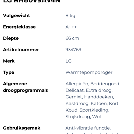
LG RH80V9AV4N
Vulgewicht
8 kg
Energieklasse
A+++
Diepte
66 cm
Artikelnummer
934769
Merk
LG
Type
Warmtepompdroger
Algemene
Allergieën, Beddengoed,
droogprogramma's
Delicaat, Extra droog,
Gemixt, Handdoeken,
Kastdroog, Katoen, Kort,
Koud, Sportkleding,
Strijkdroog, Wol
Gebruiksgemak
Anti-vibratie functie,