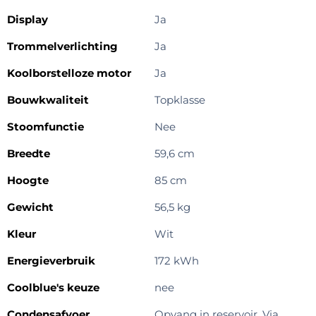
Display
Ja
Trommelverlichting
Ja
Koolborstelloze motor
Ja
Bouwkwaliteit
Topklasse
Stoomfunctie
Nee
Breedte
59,6 cm
Hoogte
85 cm
Gewicht
56,5 kg
Kleur
Wit
Energieverbruik
172 kWh
Coolblue's keuze
nee
Condensafvoer
Opvang in reservoir, Via