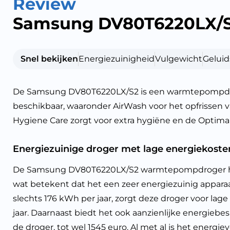
Review
Samsung DV80T6220LX/
Snel bekijken
Energiezuinigheid
Vulgewicht
Geluid
De Samsung DV80T6220LX/S2 is een warmtepompdroger 
beschikbaar, waaronder AirWash voor het opfrissen v
Hygiene Care zorgt voor extra hygiëne en de Optima
Energiezuinige droger met lage energiekoste
De Samsung DV80T6220LX/S2 warmtepompdroger hee
wat betekent dat het een zeer energiezuinig apparaa
slechts 176 kWh per jaar, zorgt deze droger voor lag
jaar. Daarnaast biedt het ook aanzienlijke energieb
de droger, tot wel 1545 euro. Al met al is het energi