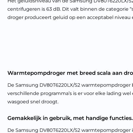
Het geluidsniveau van de Samsung DV80T6220LX/S
centrifugeren is 63 dB. Dit valt binnen de categorie “s
droger produceert geluid op een acceptabel niveau e
Warmtepompdroger met breed scala aan dr
De Samsung DV80T6220LX/S2 warmtepompdroger biedt
verschillende programma’s is er voor elke lading w
wasgoed snel droogt.
Gemakkelijk in gebruik, met handige functies.
De Samsung DV80T6220LX/S2 warmtepompdroger is gem