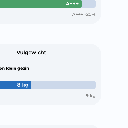
A+++
A+++ -20%
Vulgewicht
een
klein gezin
8 kg
9 kg