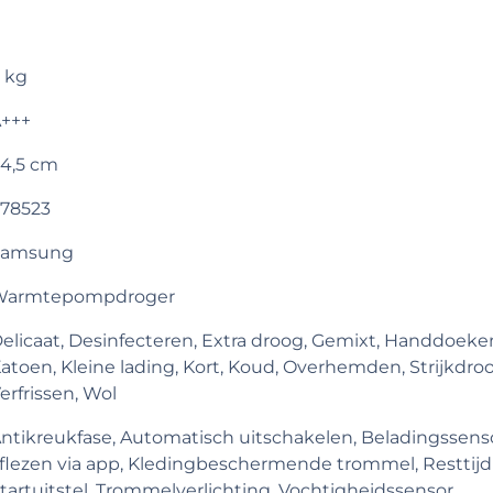
 kg
+++
4,5 cm
78523
Samsung
Warmtepompdroger
elicaat, Desinfecteren, Extra droog, Gemixt, Handdoeke
atoen, Kleine lading, Kort, Koud, Overhemden, Strijkdroo
erfrissen, Wol
ntikreukfase, Automatisch uitschakelen, Beladingssenso
flezen via app, Kledingbeschermende trommel, Resttijdi
tartuitstel, Trommelverlichting, Vochtigheidssensor