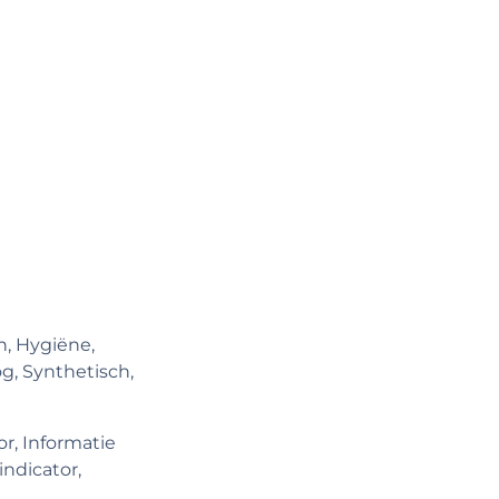
n, Hygiëne,
g, Synthetisch,
r, Informatie
ndicator,