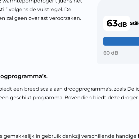
2 warmtepompdroger tijdens het
til” volgens de vuistregel. De
n zal geen overlast veroorzaken.
63
Stil
dB
60 dB
oogprogramma’s.
 een breed scala aan droogprogramma’s, zoals Delica
el een geschikt programma. Bovendien biedt deze droger
akkelijk in gebruik dankzij verschillende handige fun