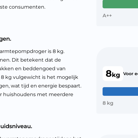
wuste consumenten.
A++
gen.
armtepompdroger is 8 kg.
sonen. Dit betekent dat de
stukken en beddengoed van
8
Voor 
kg
8 kg vulgewicht is het mogelijk
n, wat tijd en energie bespaart.
oor huishoudens met meerdere
8 kg
uidsniveau.