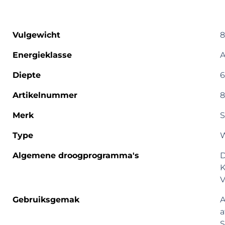
Vulgewicht
8
Energieklasse
A
Diepte
6
Artikelnummer
8
Merk
Type
Algemene droogprogramma's
D
K
V
Gebruiksgemak
A
a
S