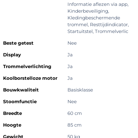
Informatie aflezen via app,
Kinderbeveiliging,
Kledingbeschermende
trommel, Resttijdindicator,
Startuitstel, Trommelverlic
Beste getest
Nee
Display
Ja
Trommelverlichting
Ja
Koolborstelloze motor
Ja
Bouwkwaliteit
Basisklasse
Stoomfunctie
Nee
Breedte
60 cm
Hoogte
85 cm
Gewicht
50 kg