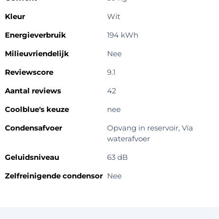
Kleur
Wit
Energieverbruik
194 kWh
Milieuvriendelijk
Nee
Reviewscore
9.1
Aantal reviews
42
Coolblue's keuze
nee
Condensafvoer
Opvang in reservoir, Via
waterafvoer
Geluidsniveau
63 dB
Zelfreinigende condensor
Nee