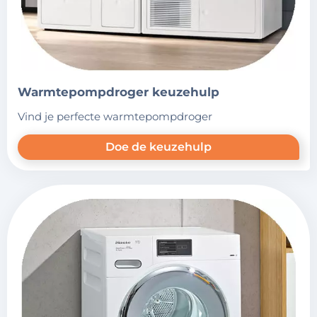
warmtepompdroger keuzehulp
vind je perfecte warmtepompdroger
Doe de keuzehulp