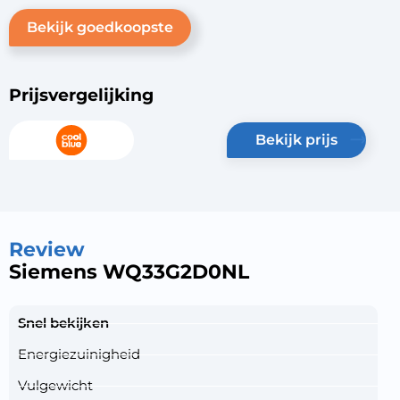
Bekijk goedkoopste
Prijsvergelijking
bekijk prijs
Review
Siemens WQ33G2D0NL
Snel bekijken
Energiezuinigheid
Vulgewicht