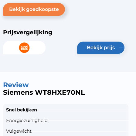
Bekijk goedkoopste
Prijsvergelijking
bekijk prijs
Review
Siemens WT8HXE70NL
Snel bekijken
Energiezuinigheid
Vulgewicht