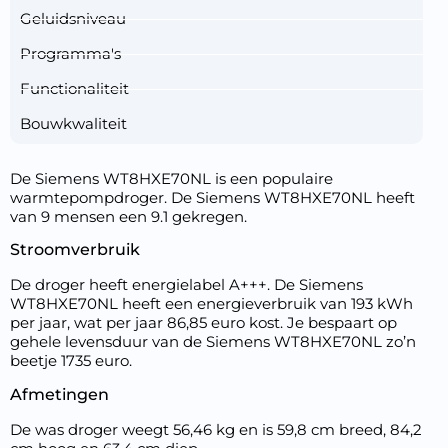
Geluidsniveau
Programma's
Functionaliteit
Bouwkwaliteit
De Siemens WT8HXE70NL is een populaire
warmtepompdroger. De Siemens WT8HXE70NL heeft
van 9 mensen een 9.1 gekregen.
Stroomverbruik
De droger heeft energielabel A+++. De Siemens
WT8HXE70NL heeft een energieverbruik van 193 kWh
per jaar, wat per jaar 86,85 euro kost. Je bespaart op
gehele levensduur van de Siemens WT8HXE70NL zo’n
beetje 1735 euro.
Afmetingen
De was droger weegt 56,46 kg en is 59,8 cm breed, 84,2