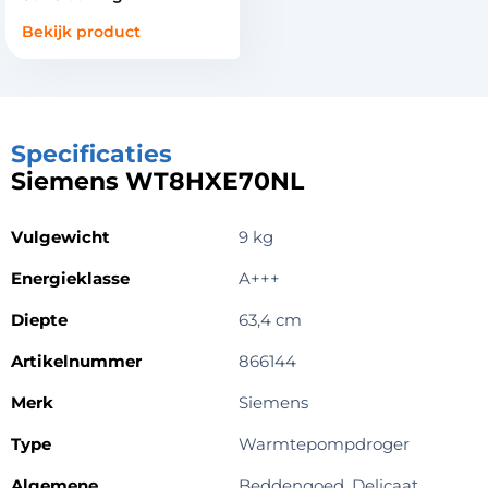
Bekijk product
Specificaties
Siemens WT8HXE70NL
Vulgewicht
9 kg
Energieklasse
A+++
Diepte
63,4 cm
Artikelnummer
866144
Merk
Siemens
Type
Warmtepompdroger
Algemene
Beddengoed, Delicaat,