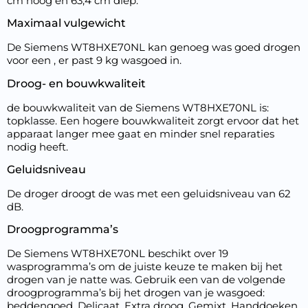
cm hoog en 63,4 cm diep.
Maximaal vulgewicht
De Siemens WT8HXE70NL kan genoeg was goed drogen
voor een , er past 9 kg wasgoed in.
Droog- en bouwkwaliteit
de bouwkwaliteit van de Siemens WT8HXE70NL is:
topklasse. Een hogere bouwkwaliteit zorgt ervoor dat het
apparaat langer mee gaat en minder snel reparaties
nodig heeft.
Geluidsniveau
De droger droogt de was met een geluidsniveau van 62
dB.
Droogprogramma’s
De Siemens WT8HXE70NL beschikt over 19
wasprogramma’s om de juiste keuze te maken bij het
drogen van je natte was. Gebruik een van de volgende
droogprogramma’s bij het drogen van je wasgoed:
beddengoed, Delicaat, Extra droog, Gemixt, Handdoeken,