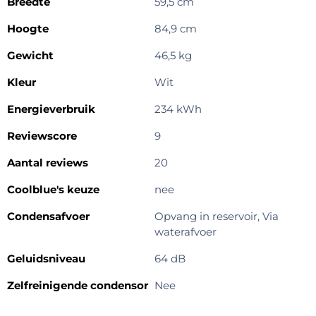
Breedte
59,5 cm
Hoogte
84,9 cm
Gewicht
46,5 kg
Kleur
Wit
Energieverbruik
234 kWh
Reviewscore
9
Aantal reviews
20
Coolblue's keuze
nee
Condensafvoer
Opvang in reservoir, Via
waterafvoer
Geluidsniveau
64 dB
Zelfreinigende condensor
Nee