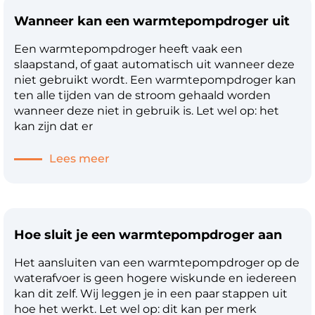
vloer. Let op: er wordt niet bij iedere
Wanneer kan een warmtepompdroger uit
warmtepompdroger een afvoerslang
meegeleverd, het kan zijn dat je deze zelf moet
Een warmtepompdroger heeft vaak een
aanschaffen. Daarnaast kun je rekening houden
slaapstand, of gaat automatisch uit wanneer deze
met de temperatuur van de ruimte. Een
niet gebruikt wordt. Een warmtepompdroger kan
warmtepompdroger werkt het beste bij een
ten alle tijden van de stroom gehaald worden
temperatuur tussen de 5°C en 35°C. Bij een lagere
wanneer deze niet in gebruik is. Let wel op: het
omgevingstemperatuur zal de
kan zijn dat er
warmtepompdroger meer energie verbruiken en
dus minder zuinig zijn.
Lees meer
Hoe sluit je een warmtepompdroger aan
Het aansluiten van een warmtepompdroger op de
waterafvoer is geen hogere wiskunde en iedereen
kan dit zelf. Wij leggen je in een paar stappen uit
hoe het werkt. Let wel op: dit kan per merk