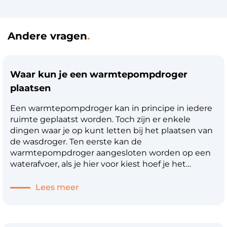
Andere vragen
Waar kun je een warmtepompdroger
plaatsen
Een warmtepompdroger kan in principe in iedere
ruimte geplaatst worden. Toch zijn er enkele
dingen waar je op kunt letten bij het plaatsen van
de wasdroger. Ten eerste kan de
warmtepompdroger aangesloten worden op een
waterafvoer, als je hier voor kiest hoef je het
waterreservoir niet regelmatig te legen, wel zo
handig. Hiervoor moet wel een afvoer aanwezig
Lees meer
zijn. De afvoer kan aangesloten worden op de sifon
van de wastafel, maar kan ook rechtstreeks
geleegd worden in de wasbak of een putje in de